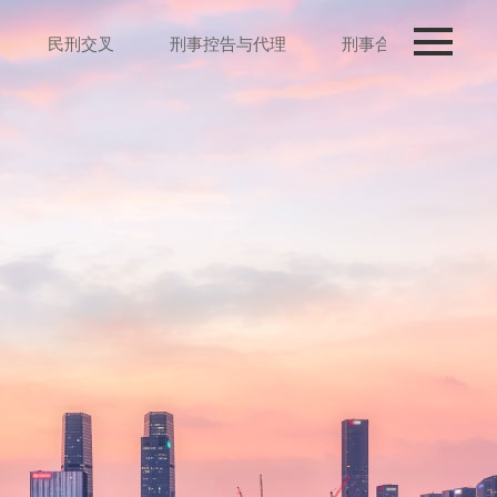
民刑交叉
刑事控告与代理
刑事合规
诉讼